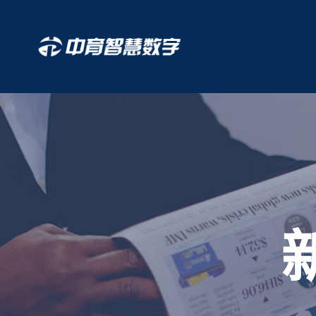
跳
至
正
文