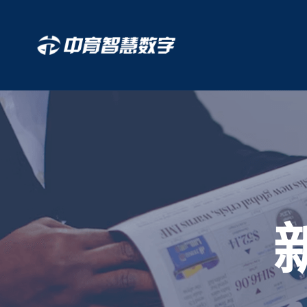
跳
至
正
文