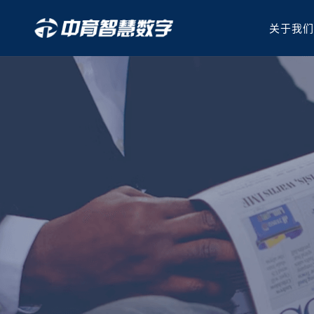
关于我
跳
至
正
文