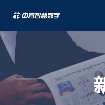
跳
至
正
文