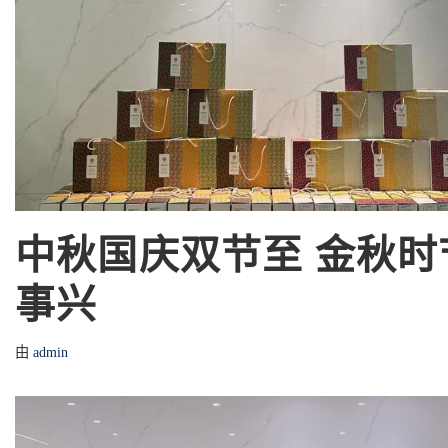
中秋国庆双节至 金秋时
事兴
由
admin