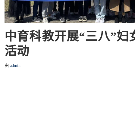
中育科教开展“三八”妇
活动
由
admin