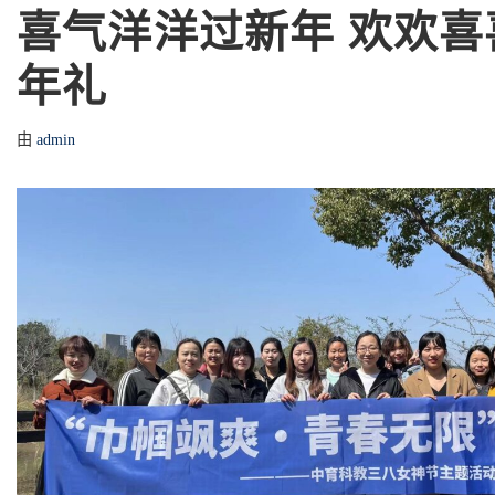
喜气洋洋过新年 欢欢喜
年礼
由
admin